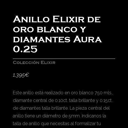
Anillo Elixir de
oro blanco y
diamantes Aura
0.25
Colección Elixir
1,395
€
Este anillo está realizado en oro blanco 750 mls.,
diamante central de 0.10ct. talla brillante y 0.15ct.
de diamantes talla brillante. La pieza central del
anillo tiene un diámetro de 5mm. Indícanos la
talla de anillo que necesitas al formalizar tu