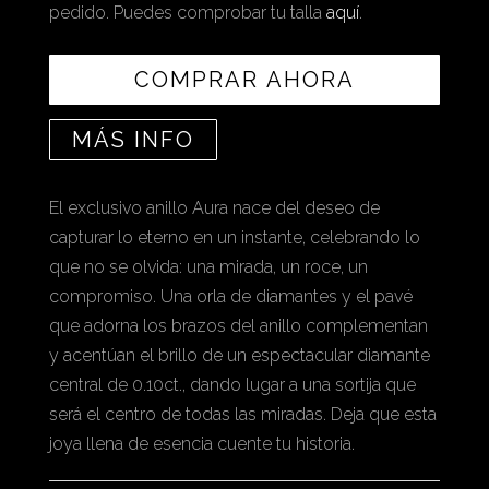
pedido. Puedes comprobar tu talla
aquí
.
COMPRAR AHORA
MÁS INFO
El exclusivo anillo Aura nace del deseo de
capturar lo eterno en un instante, celebrando lo
que no se olvida: una mirada, un roce, un
compromiso. Una orla de diamantes y el pavé
que adorna los brazos del anillo complementan
y acentúan el brillo de un espectacular diamante
central de 0.10ct., dando lugar a una sortija que
será el centro de todas las miradas. Deja que esta
joya llena de esencia cuente tu historia.