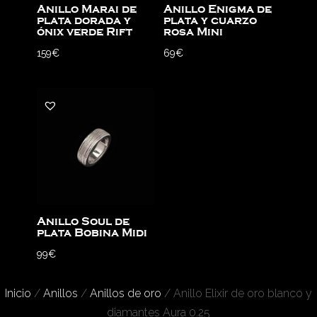
Anillo Marai de
Anillo Enigma de
plata dorada y
plata y cuarzo
ónix verde Rift
rosa Mini
159
€
69
€
Anillo Soul de
plata Bobina Midi
99
€
Inicio
/
Anillos
/
Anillos de oro
/ Anillo Elixir de oro blanco y
diamantes Aura 0.25