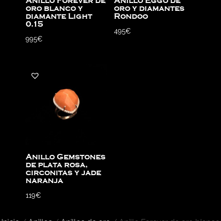
Anillo Forever de
Anillo Eggo de
oro blanco y
oro y diamantes
diamante Light
Rondoo
0.15
495
€
995
€
Anillo Gemstones
de plata rosa,
circonitas y jade
naranja
119
€