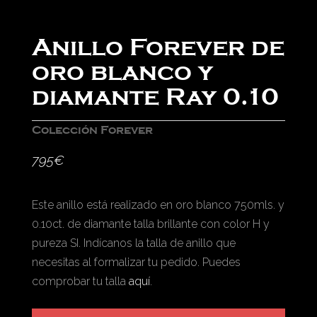
Anillo Forever de
oro blanco y
diamante Ray 0.10
Colección Forever
795
€
Este anillo está realizado en oro blanco 750mls. y
0.10ct. de diamante talla brillante con color H y
pureza SI. Indícanos la talla de anillo que
necesitas al formalizar tu pedido. Puedes
comprobar tu talla
aquí
.