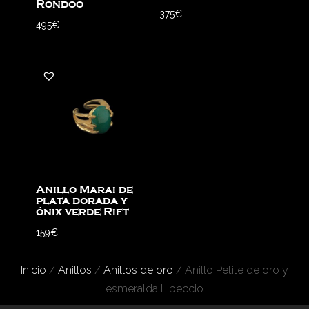
Rondoo
375
€
495
€
Anillo Marai de
plata dorada y
ónix verde Rift
159
€
Inicio
/
Anillos
/
Anillos de oro
/ Anillo Petite de oro y
esmeralda Libeccio