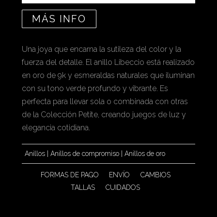
MÁS INFO
Una joya que encarna la sutileza del color y la
fuerza del detalle. El anillo Libeccio está realizado
en oro de 9k y esmeraldas naturales que iluminan
con su tono verde profundo y vibrante. Es
perfecta para llevar sola o combinada con otras
de la Colección Petite, creando juegos de luz y
elegancia cotidiana.
Anillos
|
Anillos de compromiso
|
Anillos de oro
FORMAS DE PAGO
ENVÍO
CAMBIOS
TALLAS
CUIDADOS