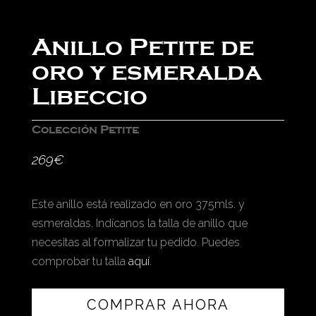
Anillo Petite de
oro y esmeralda
Libeccio
Colección Petite
269
€
Este anillo está realizado en oro 375mls. y
esmeraldas. Indícanos la talla de anillo que
necesitas al formalizar tu pedido. Puedes
comprobar tu talla
aquí
.
COMPRAR AHORA