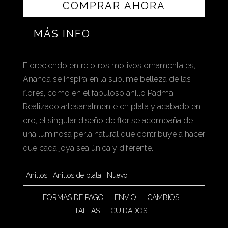
COMPRAR AHORA
MÁS INFO
Floreciendo entre otros motivos ornamentales,
Ananda se inspira en la sublime belleza de las
flores, como en el fabuloso anillo Padma.
Realizado artesanalmente en plata y acabado en
oro, el singular diseño de flor se acompaña de
una luminosa perla natural que contribuye a hacer
que cada joya sea única y diferente.
Anillos
|
Anillos de plata
|
Nuevo
FORMAS DE PAGO
ENVÍO
CAMBIOS
TALLAS
CUIDADOS