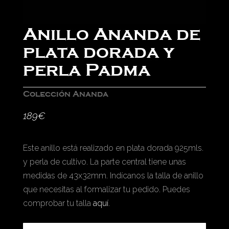
Anillo Ananda de
plata dorada y
perla Padma
Colección Ananda
189
€
Este anillo está realizado en plata dorada 925mls.
y perla de cultivo. La parte central tiene unas
medidas de 43x32mm. Indícanos la talla de anillo
que necesitas al formalizar tu pedido. Puedes
comprobar tu talla
aquí
.