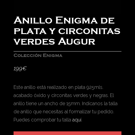
Anillo Enigma de
plata y circonitas
verdes Augur
Colección Enigma
199
€
Este anillo está realizado en plata 925mls.
acabado óxido y circonitas verdes y negras. El
anillo tiene un ancho de 15mm. Indícanos la talla
de anillo que necesitas al formalizar tu pedido.
Puedes comprobar tu talla
aquí
.