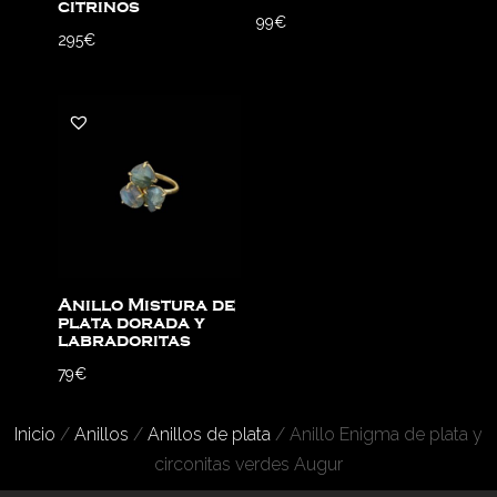
citrinos
99
€
295
€
Anillo Mistura de
plata dorada y
labradoritas
79
€
Inicio
/
Anillos
/
Anillos de plata
/ Anillo Enigma de plata y
circonitas verdes Augur