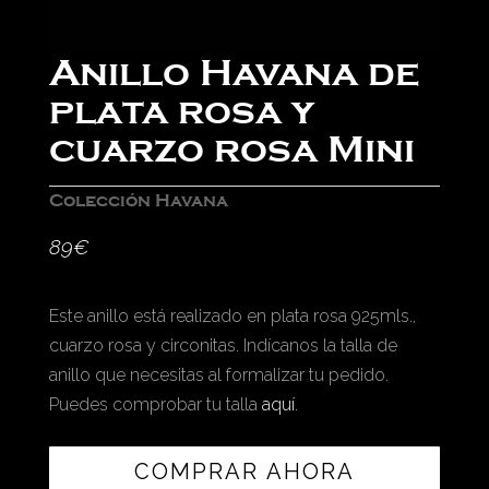
Anillo Havana de
plata rosa y
cuarzo rosa Mini
Colección Havana
89
€
Este anillo está realizado en plata rosa 925mls.,
cuarzo rosa y circonitas. Indícanos la talla de
anillo que necesitas al formalizar tu pedido.
Puedes comprobar tu talla
aquí
.
COMPRAR AHORA