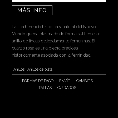
MÁS INFO
La rica herencia histórica y natural del Nuevo
Mundo queda plasmada de forma sutil en este
anillo de líneas delicadamente femeninas. El
cuarzo rosa es una piedra preciosa
históricamente asociada con la feminidad.
Anillos
|
Anillos de plata
FORMAS DE PAGO
ENVÍO
CAMBIOS
TALLAS
CUIDADOS