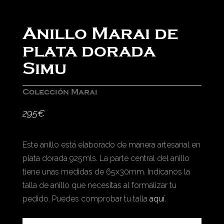
Anillo Marai de
plata dorada
Simu
Colección Marai
295
€
Este anillo está elaborado de manera artesanal en
plata dorada 925mls. La parte central del anillo
tiene unas medidas de 65x30mm. Indícanos la
talla de anillo que necesitas al formalizar tu
pedido. Puedes comprobar tu talla
aquí
.