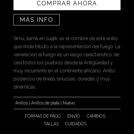
COMPRAR AHORA
MÁS INFO
Simu, llama en suajili, es el nombre de este anillo
que rinde tributo a la representación del fuego. La
veneración al fuego es un rasgo característico de
casi todos los pueblos desde la Antigüedad y
muy recurrente en el continente africano. Anillo
poderoso de líneas sinuosas, doradas y muy
dinámicas.
Anillos
|
Anillos de plata
|
Nuevo
FORMAS DE PAGO
ENVÍO
CAMBIOS
TALLAS
CUIDADOS