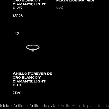
oro blanco y
plata Bobina Midi
diamante Light
99
€
0.25
1,590
€
Anillo Forever de
oro blanco y
diamante Light
0.10
749
€
Inicio
/
Anillos
/
Anillos de plata
/ Anillo Marai de plata dorada