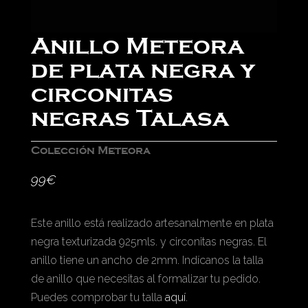
Anillo Meteora
de plata negra y
circonitas
negras Talasa
Colección Meteora
99
€
Este anillo está realizado artesanalmente en plata
negra texturizada 925mls. y circonitas negras. El
anillo tiene un ancho de 2mm. Indícanos la talla
de anillo que necesitas al formalizar tu pedido.
Puedes comprobar tu talla
aquí
.