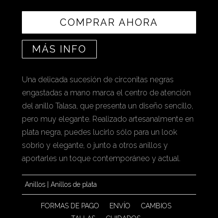
COMPRAR AHORA
MÁS INFO
Una delicada sucesión de circonitas negras
engastadas a mano marca el centro de atención
del anillo Talasa, que presenta un diseño sencillo,
pero muy elegante. Realizado artesanalmente en
plata negra, puedes lucirlo sólo para un look
sobrio y elegante, o junto a otros anillos y
aportarles un toque contemporáneo y actual.
Anillos
|
Anillos de plata
FORMAS DE PAGO
ENVÍO
CAMBIOS