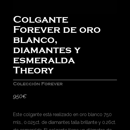
Colgante
Forever de oro
blanco,
diamantes y
esmeralda
Theory
Colección Forever
950
€
Este colgante está realizado en oro blanco 750
mls., 0.025ct. de diamantes talla brillante y 0.26ct.