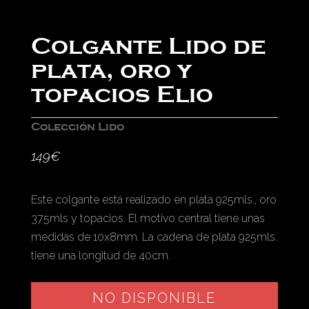
Colgante Lido de
plata, oro y
topacios Elio
Colección Lido
149
€
Este colgante está realizado en plata 925mls., oro
375mls y topacios. El motivo central tiene unas
medidas de 10x8mm. La cadena de plata 925mls.
tiene una longitud de 40cm.
NO DISPONIBLE