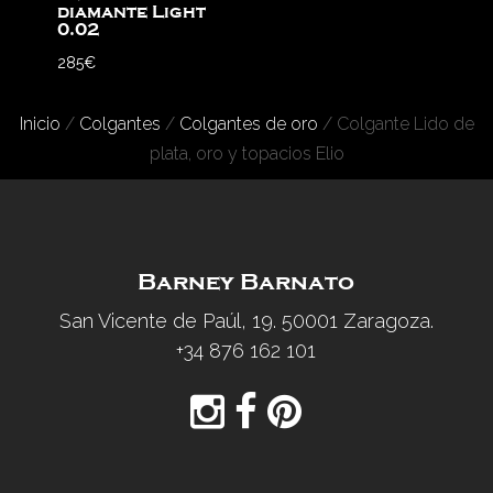
diamante Light
0.02
285
€
Inicio
/
Colgantes
/
Colgantes de oro
/ Colgante Lido de
plata, oro y topacios Elio
Barney Barnato
San Vicente de Paúl, 19. 50001 Zaragoza.
+34 876 162 101