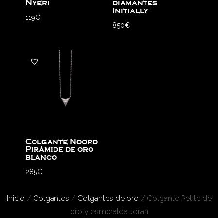
Nyeri
diamantes
Initially
119
€
850
€
Colgante Noord
Pirámide de oro
blanco
285
€
Inicio
/
Colgantes
/
Colgantes de oro
/ Colgante Petite de
oro y esmeralda Joran