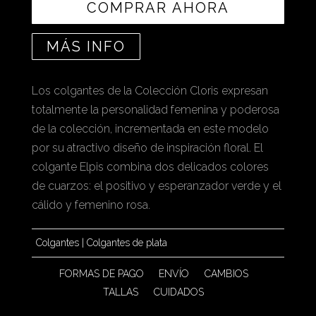
COMPRAR AHORA
MÁS INFO
Los colgantes de la Colección Cloris expresan
totalmente la personalidad femenina y poderosa
de la colección, incrementada en este modelo
por su atractivo diseño de inspiración floral. El
colgante Elpis combina dos delicados colores
de cuarzos: el positivo y esperanzador verde y el
cálido y femenino rosa.
Colgantes
|
Colgantes de plata
FORMAS DE PAGO
ENVÍO
CAMBIOS
TALLAS
CUIDADOS