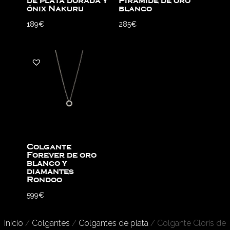
de plata dorada y
Pirámide de oro
ónix Nakuru
blanco
189
€
285
€
Colgante
Forever de oro
blanco y
diamantes
Rondoo
599
€
Inicio
/
Colgantes
/
Colgantes de plata
/ Colgante Cloris de