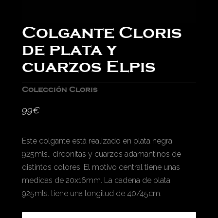
Colgante Cloris
de plata y
cuarzos Elpis
Colección Cloris
99
€
Este colgante está realizado en plata negra
925mls., circonitas y cuarzos adamantinos de
distintos colores. El motivo central tiene unas
medidas de 20x16mm. La cadena de plata
925mls. tiene una longitud de 40/45cm.