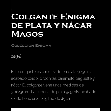
Colgante Enigma
de plata y nácar
Magos
Colección Enigma
149
€
Este colgante está realizado en plata 925mls.
acabado óxido, circonitas caramelo baguette y
nácar. El colgante tiene unas medidas de
30x23mm. La cadena de plata 925mls. acabado
óxido tiene una longitud de 45cm.