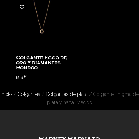
Colgante Eggo de
oro y diamantes
Rondoo
599
€
Inicio
/
Colgantes
/
Colgantes de plata
/ Colgante Enigma de
plata y nácar Magos