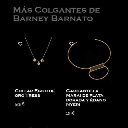
Más Colgantes de
Barney Barnato
Collar Eggo de
Gargantilla
oro Tress
Marai de plata
dorada y ébano
529
€
Nyeri
119
€