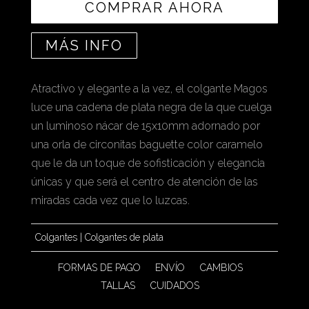
COMPRAR AHORA
MÁS INFO
Atractivo y elegante a la vez, el colgante Magos
luce una cadena de plata negra de la que cuelga
un luminoso nácar de 15x10mm adornado por
una orla de circonitas baguette color caramelo
que le da un toque de sofisticación y elegancia
únicas y que será el centro de atención de las
miradas cada vez que lo luzcas.
Colgantes
|
Colgantes de plata
FORMAS DE PAGO
ENVÍO
CAMBIOS
TALLAS
CUIDADOS