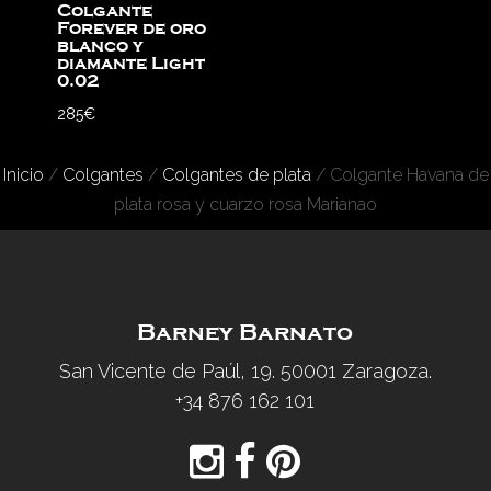
Colgante
Forever de oro
blanco y
diamante Light
0.02
285
€
Inicio
/
Colgantes
/
Colgantes de plata
/ Colgante Havana de
plata rosa y cuarzo rosa Marianao
Barney Barnato
San Vicente de Paúl, 19. 50001 Zaragoza.
+34 876 162 101