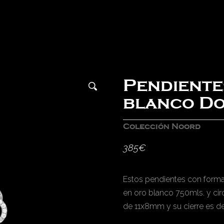
Pendiente
blanco D
Colección Noord
385
€
Estos pendientes con forma 
en oro blanco 750mls. y cir
de 11x8mm y su cierre es de