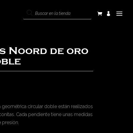
Products
search
s Noord de oro
oble
geométrica circular doble están realizados
conitas. Cada pendiente tiene unas medidas
 presión.