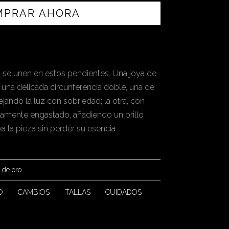
MPRAR AHORA
uz se unen en estos pendientes. Una joya de
una delicada circunferencia doble, una de
ejando la luz con sobriedad; la otra, con
samente engastado, añadiendo un brillo
a la pieza sin perder su esencia
 de oro
O
CAMBIOS
TALLAS
CUIDADOS