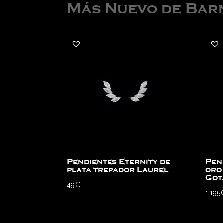
Más Nuevo de Bar
Pendientes Eternity de
Pen
plata trepador Laurel
oro
Got
49
€
1,195