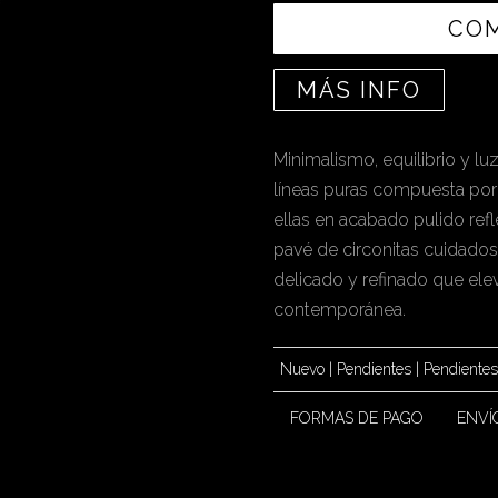
CO
MÁS INFO
Minimalismo, equilibrio y l
líneas puras compuesta por 
ellas en acabado pulido refl
pavé de circonitas cuidado
delicado y refinado que elev
contemporánea.
Nuevo
|
Pendientes
|
Pendientes
FORMAS DE PAGO
ENVÍ