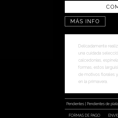
CO
MÁS INFO
Delicadamente reali
una cuidada selecci
calcedonias, espinel
formas, estos largu
de motivos florales 
en la primavera.
Pendientes
|
Pendientes de plat
FORMAS DE PAGO
ENVÍ