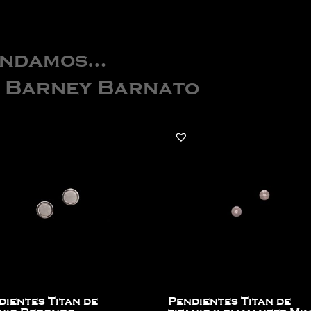
endamos…
e Barney Barnato
dientes Titan de
Pendientes Titan de