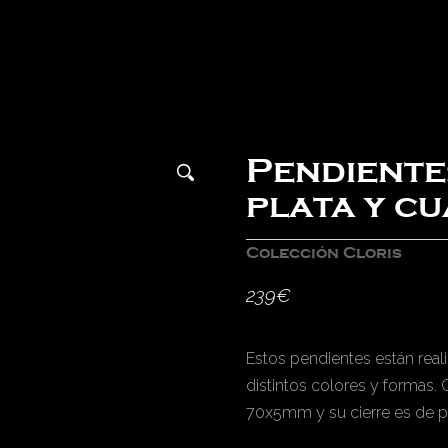
Pendiente
plata y c
Colección Cloris
239
€
Estos pendientes están real
distintos colores y formas.
70x5mm y su cierre es de p