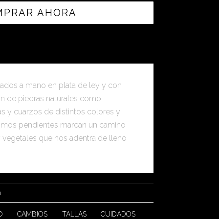
MPRAR AHORA
zados a mano en plata de ley y con
ón de piedras naturales como
as y cuarzos de distintos colores y
ísimos pendientes marcan un camino
y vegetales que nos adentra de lleno
a
O
CAMBIOS
TALLAS
CUIDADOS