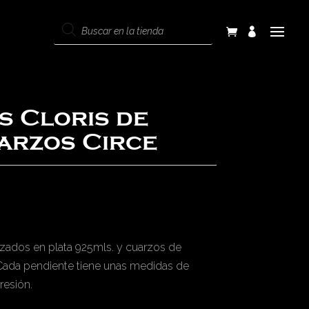
Products
search
s Cloris de
uarzos Circe
izados en plata 925mls. y cuarzos de
 Cada pendiente tiene unas medidas de
resión.