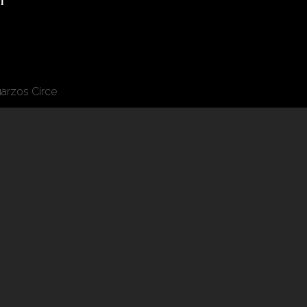
i
uarzos Circe