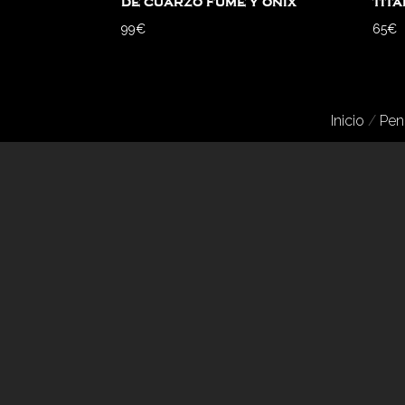
de cuarzo fumé y ónix
tit
99
€
65
€
Inicio
/
Pen