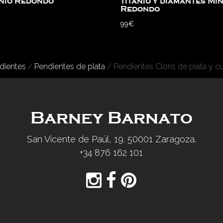
anio Redondo
titanio y diamantes Min
Redondo
99
€
dientes
/
Pendientes de plata
/ Pendientes Cloris de plata y c
Barney Barnato
San Vicente de Paúl, 19. 50001 Zaragoza.
+34 876 162 101