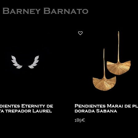
e Barney Barnato
dientes Eternity de
Pendientes Marai de p
ta trepador Laurel
dorada Sabana
189
€