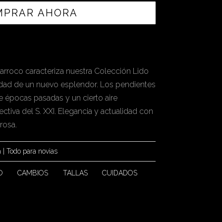
MPRAR AHORA
arroco caracteriza nuestra Colección Lido
dad de un nuevo esplendor. Los pendientes
de épocas pasadas y un cierto aire
ectiva del S. XXI. Elegancia y actualidad con
rosa.
a
|
Todo para novias
O
CAMBIOS
TALLAS
CUIDADOS