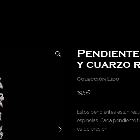
Pendiente
y cuarzo 
Colección Lido
195
€
Estos pendientes están real
espinelas. Cada pendiente 
es de presión.