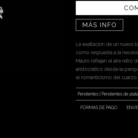
CO
MÁS INFO
La exaltación de un nuevo b
como respuesta a la necesi
Mauro reflejan el aire retro 
aristocrático desde la persp
el romanticismo del cuarzo 
Pendientes
|
Pendientes de plat
FORMAS DE PAGO
ENVÍ