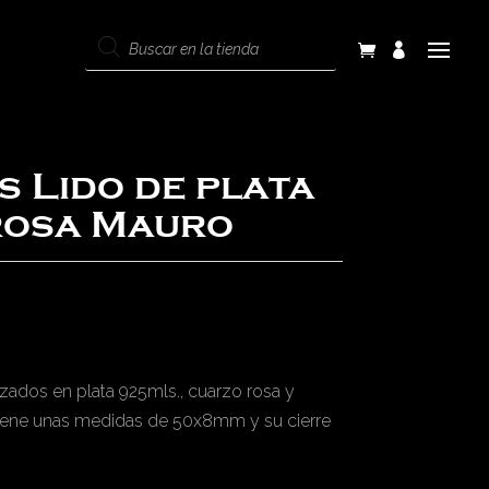
Products
search
s Lido de plata
rosa Mauro
izados en plata 925mls., cuarzo rosa y
tiene unas medidas de 50x8mm y su cierre