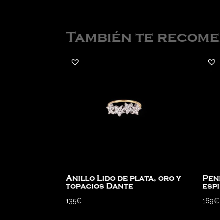
También te recom
Anillo Lido de plata, oro y
Pen
topacios Dante
esp
135
€
169
€