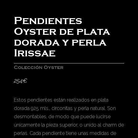
Pendientes
Oyster de plata
dorada y perla
Irissae
Colección Oyster
254
€
Estos pendientes están realizados en plata
dorada 925 mls., circonitas y perla natural. Son
desmontables, de modo que puede lucirse
únicamente la pieza superior, o unido al charm de
perlas. Cada pendiente tiene unas medidas de