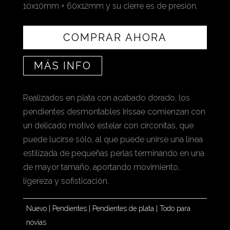
10x10mm + 60x12mm y su cierre es de presión.
COMPRAR AHORA
MÁS INFO
Realizados en plata con acabado dorado, los
pendientes desmontables Irissae comienzan con
un delicado motivo estelar con circonitas, que
puede lucirse sólo, al que puede unirse una línea
estilizada de pequeñas perlas terminando en una
de mayor tamaño, aportando movimiento,
ligereza y sofisticación.
Nuevo
|
Pendientes
|
Pendientes de plata
|
Todo para
novias