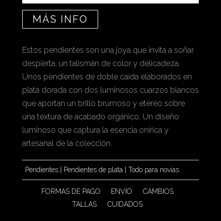
MÁS INFO
Estos pendientes son una joya que invita a soñar
despierta, un talismán de color y delicadeza.
Unos pendientes de doble caída elaborados en
plata dorada con dos luminosos cuarzos blancos
que aportan un brillo brumoso y etéreo sobre
una textura de acabado orgánico. Un diseño
luminoso que captura la esencia onírica y
artesanal de la colección.
Pendientes
|
Pendientes de plata
|
Todo para novias
FORMAS DE PAGO
ENVÍO
CAMBIOS
TALLAS
CUIDADOS