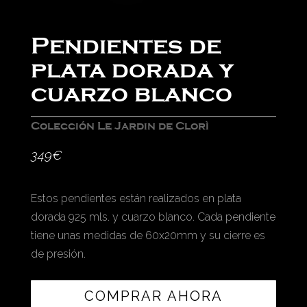
Pendientes de
plata dorada y
cuarzo blanco
Colección Le Jardin de Clorì
349
€
Estos pendientes están realizados en plata
dorada 925 mls. y cuarzo blanco. Cada pendiente
tiene unas medidas de 60x20mm y su cierre es
de presión.
COMPRAR AHORA