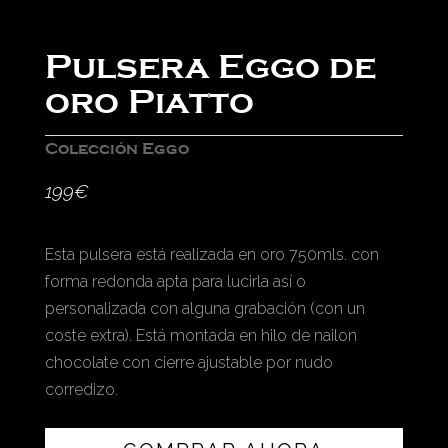
Pulsera Eggo de
oro Piatto
Colección Eggo
199
€
Esta pulsera está realizada en oro 750mls. con
forma redonda apta para lucirla así o
personalizada con alguna grabación (con un
coste extra). Está montada en hilo de nailon
chocolate con cierre ajustable por nudo
corredizo.