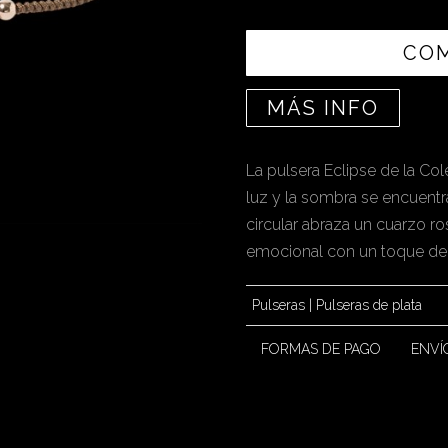
CO
MÁS INFO
La pulsera Eclipse de la Col
luz y la sombra se encuentra
circular abraza un cuarzo r
emocional con un toque de 
Pulseras
|
Pulseras de plata
FORMAS DE PAGO
ENVÍ