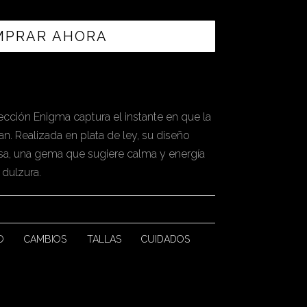
MPRAR AHORA
ección Enigma captura el instante en que la
n. Realizada en plata de ley, su diseño
osa, una gema que sugiere calma y energía
dulzura.
O
CAMBIOS
TALLAS
CUIDADOS