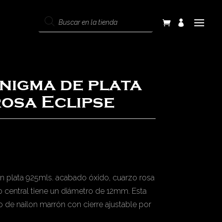
Products
search
nigma de plata
rosa Eclipse
 en plata 925mls. acabado óxido, cuarzo rosa
o central tiene un diámetro de 12mm. Esta
o de nailon marrón con cierre ajustable por