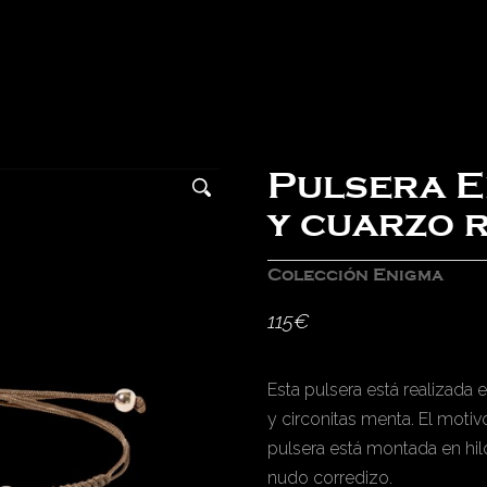
Pulsera E
y cuarzo 
Colección Enigma
115
€
Esta pulsera está realizada
y circonitas menta. El motiv
pulsera está montada en hil
nudo corredizo.