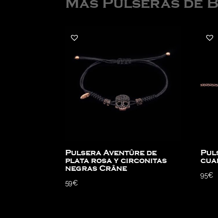
Más Pulseras de 
Pulsera Aventûre de
Pul
plata rosa y circonitas
cua
negras Crâne
95
€
59
€