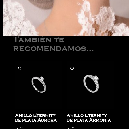
También te
recomendamos…
Anillo Eternity
Anillo Eternity
de plata Aurora
de plata Armonia
99
€
99
€