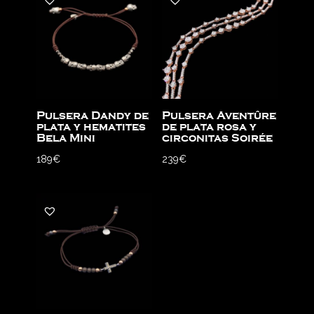
Pulsera Dandy de
Pulsera Aventûre
plata y hematites
de plata rosa y
Bela Mini
circonitas Soirée
189
€
239
€