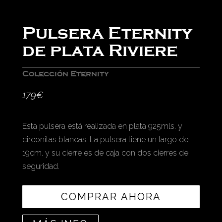
Pulsera Eternity
de plata Riviere
Colección Eternity
179
€
Esta pulsera está realizada en plata 925mls. y
circonitas blancas. La pulsera tiene un largo de
19cm. y su cierre es de caja con dos cierres de
seguridad.
COMPRAR AHORA