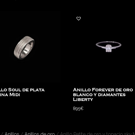
llo Soul de plata
Anillo Forever de oro
ina Midi
blanco y diamantes
Liberty
895
€
/
Anillos
/
Anillos de oro
/ Anillo Petite de oro y topacio sky M