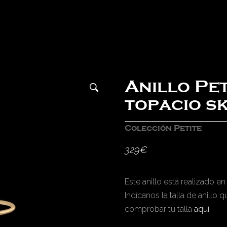
Anillo Pet
topacio s
Colección Petite
329
€
Este anillo está realizado en
Indícanos la talla de anillo 
comprobar tu talla
aquí
.