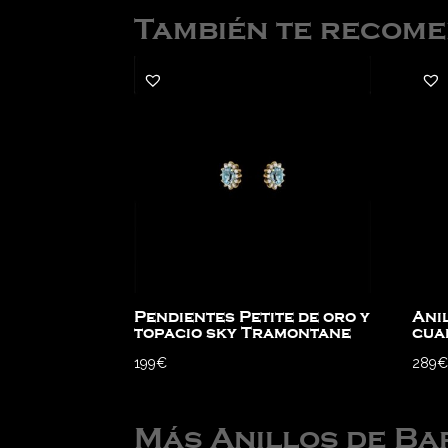
También te recom
Pendientes Petite de oro y
Anil
topacio sky Tramontane
cua
199
€
289
Más Anillos de B