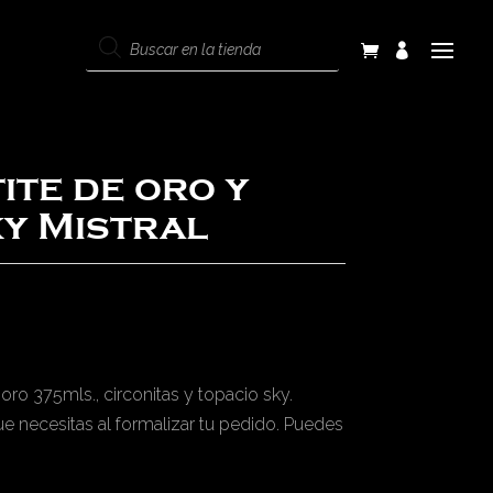
Products
search
ite de oro y
ky Mistral
 oro 375mls., circonitas y topacio sky.
que necesitas al formalizar tu pedido. Puedes