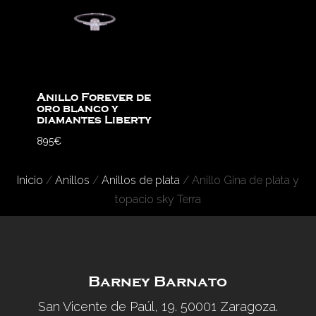
Anillo Forever de
oro blanco y
diamantes Liberty
895
€
Inicio
/
Anillos
/
Anillos de plata
/ Anillo Gina de plata y
topacio sky Terra
Barney Barnato
San Vicente de Paúl, 19. 50001 Zaragoza.