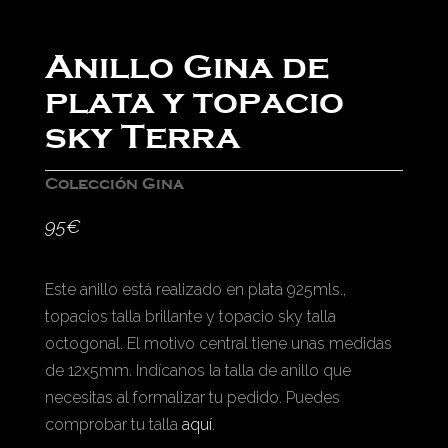
Anillo Gina de
plata y topacio
sky Terra
Colección Gina
95
€
Este anillo está realizado en plata 925mls.,
topacios talla brillante y topacio sky talla
octogonal. El motivo central tiene unas medidas
de 12x5mm. Indícanos la talla de anillo que
necesitas al formalizar tu pedido. Puedes
comprobar tu talla
aquí
.