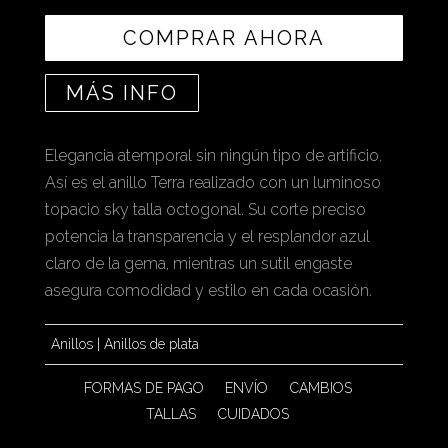
COMPRAR AHORA
MÁS INFO
Elegancia atemporal sin ningún tipo de artificio.
Así es el anillo Terra realizado con un luminoso
topacio sky talla octogonal. Su corte preciso
potencia la transparencia y el resplandor azul
claro de la gema, mientras un sutil engaste
asegura comodidad y estilo en cada ocasión.
Anillos
|
Anillos de plata
FORMAS DE PAGO
ENVÍO
CAMBIOS
TALLAS
CUIDADOS