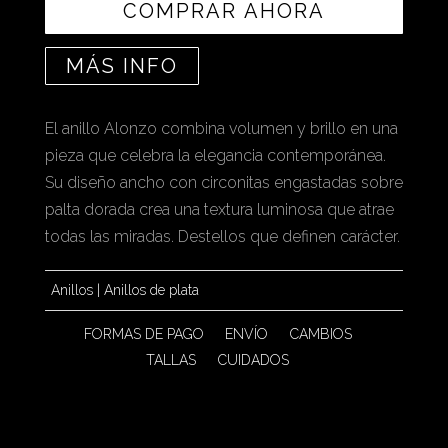
COMPRAR AHORA
MÁS INFO
El anillo Alonzo combina volumen y brillo en una
pieza que celebra la elegancia contemporánea.
Su diseño ancho con circonitas engastadas sobre
palta dorada crea una textura luminosa que atrae
todas las miradas. Destellos que definen carácter.
Anillos
|
Anillos de plata
FORMAS DE PAGO
ENVÍO
CAMBIOS
TALLAS
CUIDADOS