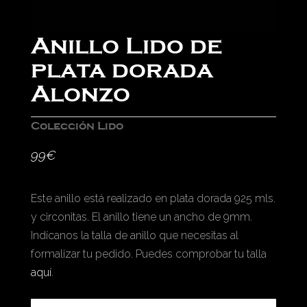
Anillo Lido de
plata dorada
Alonzo
Colección Lido
99
€
Este anillo está realizado en plata dorada 925 mls.
y circonitas. El anillo tiene un ancho de 9mm.
Indícanos la talla de anillo que necesitas al
formalizar tu pedido. Puedes comprobar tu talla
aquí
.