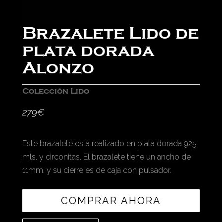
Brazalete Lido de
plata dorada
Alonzo
Colección Lido
279
€
Este brazalete está realizado en plata dorada 925
mls. y circonitas. El brazalete tiene un ancho de
11mm. y su cierre es de caja con pulsador.
COMPRAR AHORA