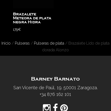
Brazalete
Meteora de plata
negra Hidra
179
€
Inicio
/
Pulseras
/
Pulseras de plata
/ Brazalete Lido de plata
dorada Alonzo
Barney Barnato
San Vicente de Paúl, 19. 50001 Zaragoza.
+34 876 162 101