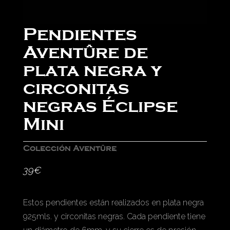
Pendientes
Aventûre de
plata negra y
circonitas
negras Éclipse
Mini
Colección Aventûre
39
€
Estos pendientes están realizados en plata negra
925mls. y circonitas negras. Cada pendiente tiene