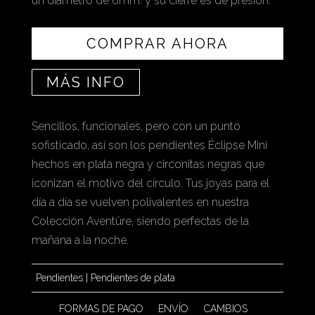
un diámetro de 6mm. y su cierre es de presión.
COMPRAR AHORA
MÁS INFO
Sencillos, funcionales, pero con un punto
sofisticado, así son los pendientes Éclipse Mini
hechos en plata negra y circonitas negras que
iconizan el motivo del círculo. Tus joyas para el
día a día se vuelven polivalentes en nuestra
Colección Aventûre, siendo perfectas de la
mañana a la noche.
Pendientes
|
Pendientes de plata
FORMAS DE PAGO
ENVÍO
CAMBIOS