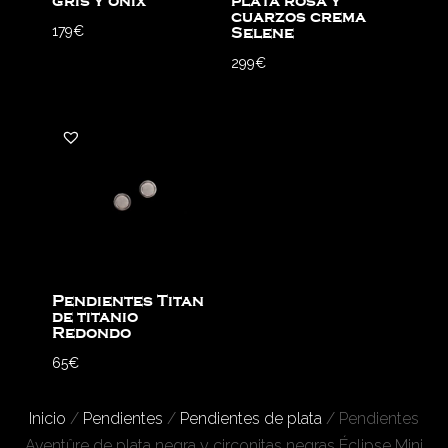
gris y ónix
plata rosa y
cuarzos crema
179
€
Selene
299
€
Pendientes Titan
de titanio
Redondo
65
€
Inicio
/
Pendientes
/
Pendientes de plata
/ Pendientes
Aventûre de plata negra y circonitas negras Éclipse Mini