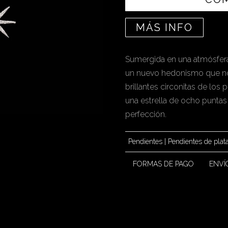
MÁS INFO
Sumergida en una atmósfera
un nuevo hedonismo que nos 
brillantes circonitas de lo
una estrella de ocho puntas e
perfección.
Pendientes
|
Pendientes de plat
FORMAS DE PAGO
ENVÍ