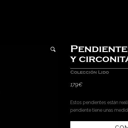
Pendiente
y circoni
Colección Lido
179
€
Estos pendientes están reali
pendiente tiene unas medida
CO