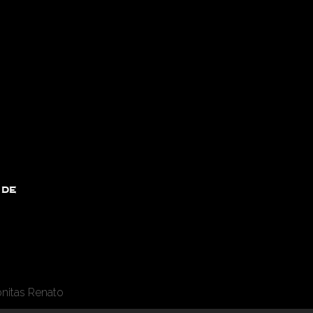
 de
onitas Renato