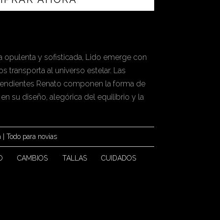
 opulenta y sofisticada, Lido emerge con
transporta al universo estelar. Las
s pendientes Renato componen la forma de
n su diseño, alegórica del equilibrio y la
a
|
Todo para novias
O
CAMBIOS
TALLAS
CUIDADOS