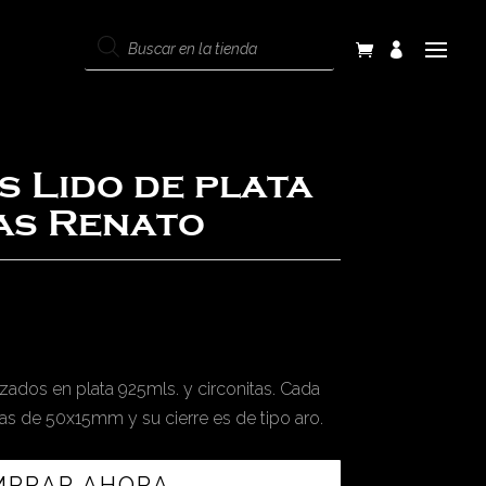
Products
search
s Lido de plata
tas Renato
zados en plata 925mls. y circonitas. Cada
s de 50x15mm y su cierre es de tipo aro.
MPRAR AHORA