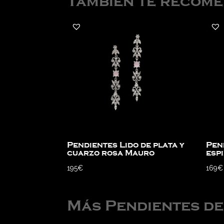
También te recom
Pendientes Lido de plata y
Pen
cuarzo rosa Mauro
esp
195
€
169
€
Más Pendientes d