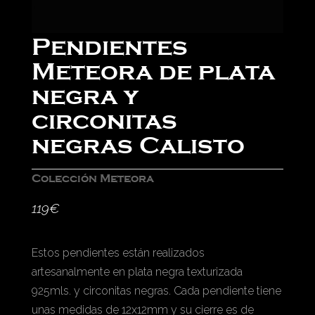
Pendientes
Meteora de plata
negra y
circonitas
negras Calisto
Colección Meteora
119
€
Estos pendientes están realizados
artesanalmente en plata negra texturizada
925mls. y circonitas negras. Cada pendiente tiene
unas medidas de 12x12mm y su cierre es de