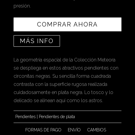
presión.
COMPRAR AHORA
MÁS INFO
La geometría espacial de la Colección Meteora
se despliega en estos atractivos pendientes con
circonitas negras. Su sencilla forma cuadrada
contrasta con la superficie rugosa realizada
cuidadosamente en plata negra. Lo tosco y lo
delicado se alinean aquí como los astros.
Pendientes
|
Pendientes de plata
FORMAS DE PAGO
ENVÍO
CAMBIOS