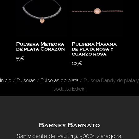
Pulsera Meteora
Pulsera Havana
de plata Corazón
de plata rosa y
cuarzo rosa
59
€
109
€
Inicio
/
Pulseras
/
Pulseras de plata
/ Pulsera Dandy de plata y
sodalita Edwin
Barney Barnato
San Vicente de Paúl, 19. 50001 Zaragoza.