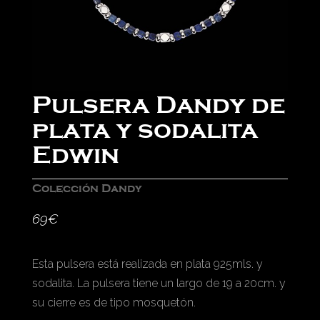
Pulsera Dandy de
plata y sodalita
Edwin
Colección Dandy
69
€
Esta pulsera está realizada en plata 925mls. y
sodalita. La pulsera tiene un largo de 19 a 20cm. y
su cierre es de tipo mosquetón.