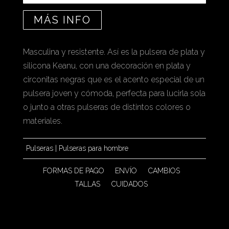
MÁS INFO
Masculina y resistente. Así es la pulsera de plata y
silicona Keanu, con una decoración en plata y
circonitas negras que es el acento especial de un
pulsera joven y cómoda, perfecta para lucirla sola
o junto a otras pulseras de distintos colores o
materiales.
Pulseras
|
Pulseras para hombre
FORMAS DE PAGO
ENVÍO
CAMBIOS
TALLAS
CUIDADOS