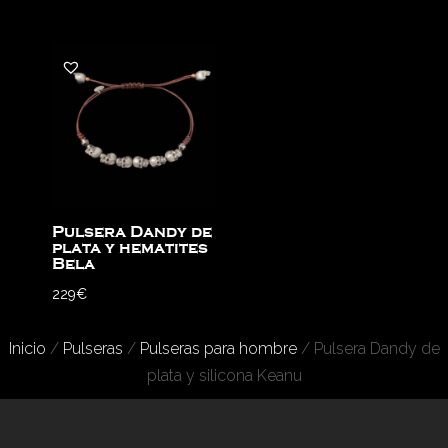
Pulsera Dandy de
plata y hematites
Bela
229
€
Inicio
/
Pulseras
/
Pulseras para hombre
/ Pulsera Dandy de
plata y silicona Keanu