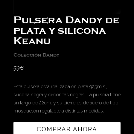
Pulsera Dandy de
plata y silicona
Keanu
Colección Dandy
59
€
Esta pulsera está realizada en plata 925mls.,
silicona negra y circonitas negras. La pulsera tiene
un largo de 22cm. y su cierre es de acero de tipo
mosquetón regulable a distintas medidas.
COMPRAR AHORA