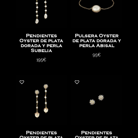
Pendientes
Pulsera Oyster
Oyster de plata
de plata dorada y
dorada y perla
perla Abisal
Subelia
95
€
195
€
Pendientes
Pendientes
Oyster de plata
Oyster de plata