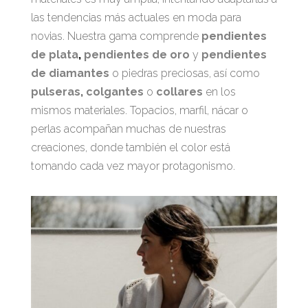
las tendencias más actuales en moda para
novias. Nuestra gama comprende
pendientes
de plata
,
pendientes de oro
y
pendientes
de diamantes
o piedras preciosas, así como
pulseras
,
colgantes
o
collares
en los
mismos materiales. Topacios, marfil, nácar o
perlas acompañan muchas de nuestras
creaciones, donde también el color está
tomando cada vez mayor protagonismo.